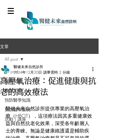
文章
All post
醫健未來自然診所
All post
2024年12月20日
讀畢需時 2 分鐘
高壓氧治療：促進健康與抗
醫美知識
醫美案例
老的高效療法
預防醫學知識
醫健未來自然診所提供專業的高壓氧治
預防醫學案例
療（HBOT），這項療法因其多重健康效
活動｜講座
益與自然抗老化效果，深受各年齡層人
士的青睞。無論是健康維護還是輔助疾