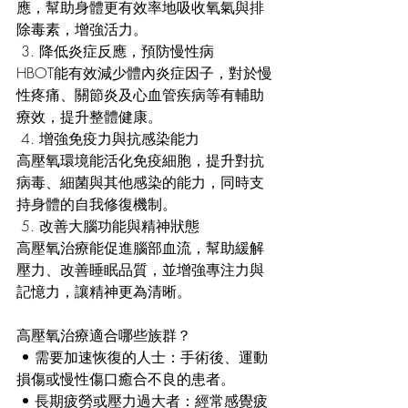
應，幫助身體更有效率地吸收氧氣與排
除毒素，增強活力。
 3. 降低炎症反應，預防慢性病
HBOT能有效減少體內炎症因子，對於慢
性疼痛、關節炎及心血管疾病等有輔助
療效，提升整體健康。
 4. 增強免疫力與抗感染能力
高壓氧環境能活化免疫細胞，提升對抗
病毒、細菌與其他感染的能力，同時支
持身體的自我修復機制。
 5. 改善大腦功能與精神狀態
高壓氧治療能促進腦部血流，幫助緩解
壓力、改善睡眠品質，並增強專注力與
記憶力，讓精神更為清晰。
高壓氧治療適合哪些族群？
 • 需要加速恢復的人士：手術後、運動
損傷或慢性傷口癒合不良的患者。
 • 長期疲勞或壓力過大者：經常感覺疲