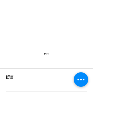
血液淨化的好處：抗老化
ILIB療程: 提
與健康的關鍵
的新選擇
留言
醫健未來自然診所秉持預防醫
在現代健康管理中
學的理念，提供創新健康管理
如ILIB療程（靜脈
方案，其中包括受到高度關注
法）正逐漸受到關
撰寫留言......
的「血液淨化」療程。這項技
來自然診所引入ILI
術以其多元的健康效益與卓越
自然抗老醫學，為
的抗老化效果，成為追求長壽
年輕的客戶提供全
關於我們
健康的現代人新選擇。 血液
什麼是ILIB療程？