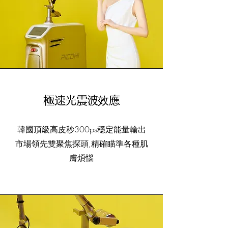
​極速光震波效應
韓國頂級高皮秒300ps穩定能量輸出
​市場領先雙聚焦探頭,精確瞄準各種肌
膚煩惱