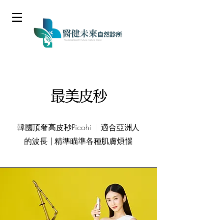
最美皮秒
​韓國頂奢高皮秒Picohi | 適合亞洲人
的波長 | 精準瞄準各種肌膚煩惱