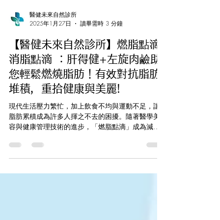
醫健未來自然診所
2025年1月27日
讀畢需時 3 分鐘
【醫健未來自然診所】燃脂點滴/
消脂點滴 ：肝得健+左旋肉鹼助
您輕鬆燃燒脂肪！有效對抗脂肪
堆積，重拾健康與美麗!
現代生活壓力繁忙，加上飲食不均與運動不足，讓
脂肪累積成為許多人揮之不去的困擾。隨著醫學美
容與健康管理技術的進步，「燃脂點滴」成為減脂
瘦身的新選擇。其中，「 肝得健 」與「 左旋肉鹼
」是燃脂點滴的兩大核心成分，能有效提升新陳代
謝，讓您健康燃脂。...