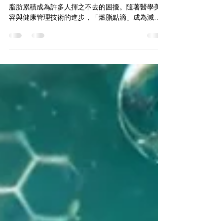
您輕鬆燃燒脂肪！有效對抗脂肪
堆積，重拾健康與美麗!
現代生活壓力繁忙，加上飲食不均與運動不足，讓
脂肪累積成為許多人揮之不去的困擾。隨著醫學美
容與健康管理技術的進步，「燃脂點滴」成為減脂
瘦身的新選擇。其中，「 肝得健 」與「 左旋肉鹼
」是燃脂點滴的兩大核心成分，能有效提升新陳代
謝，讓您健康燃脂。...