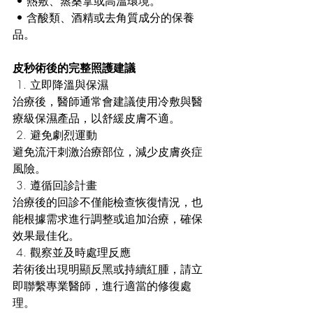
 • 熱敷、蒸桑拿或高溫環境。
 • 含酸類、酒精或去角質成分的保養
品。
皮秒術後的完整照護建議
 1. 立即降溫與保濕
治療後，醫師通常會建議使用冷敷與醫
療級保濕產品，以舒緩皮膚不適。
 2. 避免劇烈運動
避免流汗刺激治療部位，減少皮膚炎症
風險。
 3. 遵循回診計畫
治療後的回診不僅能檢查恢復情況，也
能根據需求進行調整或追加治療，確保
效果最佳化。
 4. 觀察並及時處理反應
若術後出現明顯反黑或持續紅腫，請立
即聯繫專業醫師，進行適當的修復處
理。