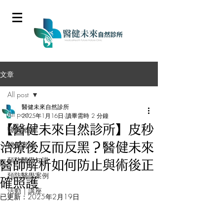
文章
All post
醫健未來自然診所
All post
2025年1月16日
讀畢需時 2 分鐘
【醫健未來自然診所】皮秒
醫美知識
醫美案例
治療後反而反黑？醫健未來
預防醫學知識
醫師解析如何防止與術後正
預防醫學案例
確照護
活動｜講座
已更新：
2025年2月19日