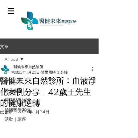
文章
All post
醫健未來自然診所
All post
2025年1月20日
讀畢需時 3 分鐘
醫健未來自然診所：血液淨
醫美知識
醫美案例
化案例分享｜42歲王先生
預防醫學知識
的健康逆轉
預防醫學案例
已更新：
2025年1月24日
活動｜講座