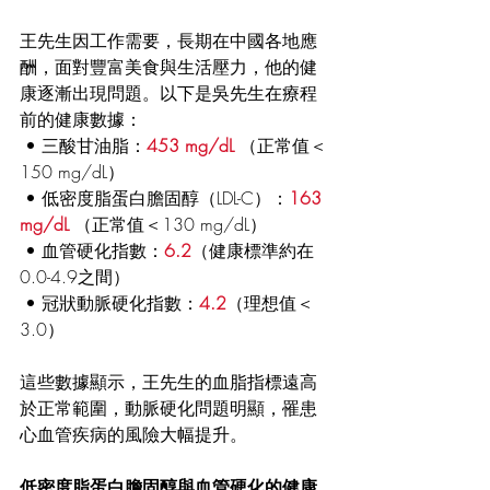
王先生因工作需要，長期在中國各地應
酬，面對豐富美食與生活壓力，他的健
康逐漸出現問題。以下是吳先生在療程
前的健康數據：
 • 三酸甘油脂：
453 mg/dL
（正常值＜
150 mg/dL）
 • 低密度脂蛋白膽固醇（LDL-C）：
163 
mg/dL 
（正常值＜130 mg/dL）
 • 血管硬化指數：
6.2
（健康標準約在
0.0-4.9之間）
 • 冠狀動脈硬化指數：
4.2
（理想值＜
3.0）
這些數據顯示，王先生的血脂指標遠高
於正常範圍，動脈硬化問題明顯，罹患
心血管疾病的風險大幅提升。
低密度脂蛋白膽固醇與血管硬化的健康