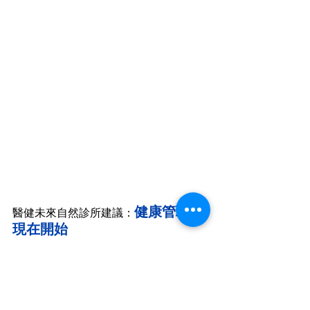
健康管理從
醫健未來自然診所建議：
現在開始
王先生的案例提醒我們，
健康數據異常
不可忽視
。透過
科學有效的自然醫學方
法
，
健康是可以重獲的
。如果您正面臨